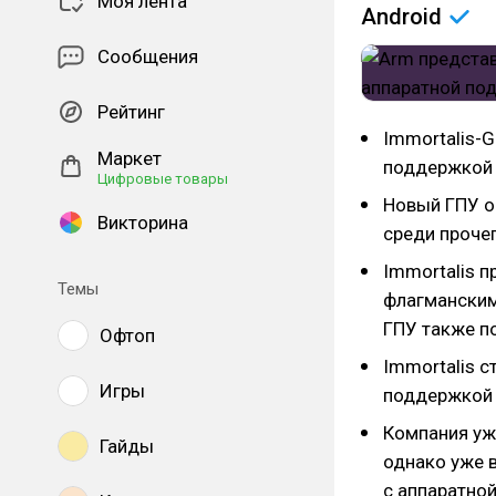
Моя лента
Android
Сообщения
Рейтинг
Immortalis-
Маркет
поддержкой 
Цифровые товары
Новый ГПУ о
Викторина
среди проче
Immortalis п
Темы
флагманским
ГПУ также п
Офтоп
Immortalis с
Игры
поддержкой 
Компания уж
Гайды
однако уже 
с аппаратно