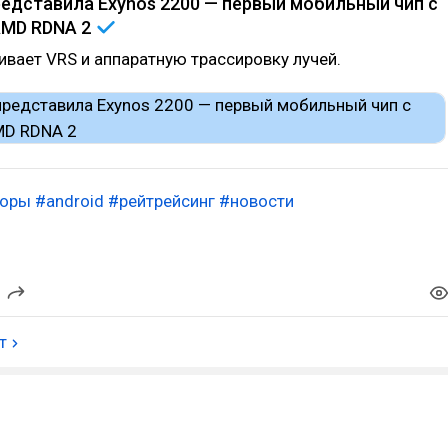
едставила Exynos 2200 — первый мобильный чип с
AMD RDNA
2
вает VRS и аппаратную трассировку лучей.
соры
#android
#рейтрейсинг
#новости
т