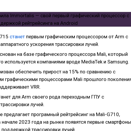
G715
станет
первым графическим процессором от Arm с
аппаратного ускорения трассировки лучей.
снован на базе графического процессора Mali, который
го используется компаниями вроде MediaTek и Samsung.
ризван обеспечить прирост на 15% по сравнению с
и графическими процессорами Mali прошлого поколения
оддерживает VRR.
танет для Arm своего рода переходным ГПУ с
трассировки лучей.
е предлагает програмный рейтрейсинг на Mali-G710,
в начале 2023 года на рынке появятся первые смартфон
й поддержкой трассировки лучей.