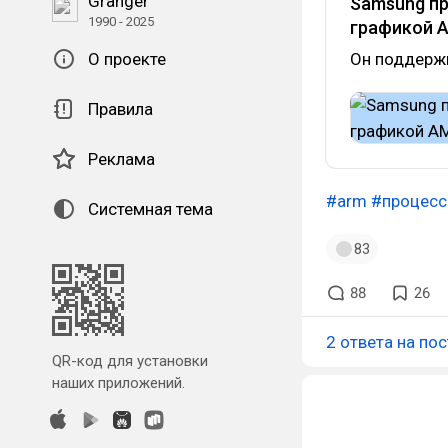
Granger
Samsung пр
1990 - 2025
графикой 
О проекте
Он поддержи
Правила
Реклама
#arm
#процес
Системная тема
83
88
26
2 ответа на пос
QR-код для установки
наших приложений.