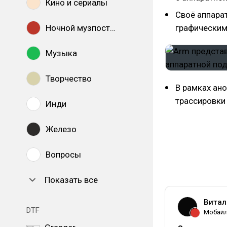
Кино и сериалы
Своё аппара
Ночной музпостинг
графическим
Музыка
Творчество
В рамках ан
трассировки 
Инди
Железо
Вопросы
Показать все
Витал
DTF
Мобай