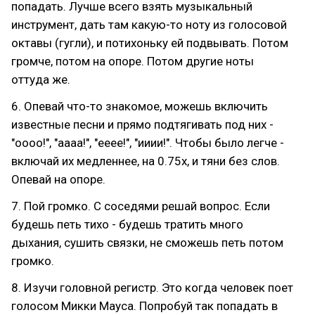
попадать. Лучше всего взять музыкальный
инструмент, дать там какую-то ноту из голосовой
октавы (гугли), и потихоньку ей подвывать. Потом
громче, потом на опоре. Потом другие ноты
оттуда же.
6. Опевай что-то знакомое, можешь включить
известные песни и прямо подтягивать под них -
"оооо!", "аааа!", "ееее!", "ииии!". Чтобы было легче -
включай их медленнее, на 0.75х, и тяни без слов.
Опевай на опоре.
7. Пой громко. С соседями решай вопрос. Если
будешь петь тихо - будешь тратить много
дыхания, сушить связки, не сможешь петь потом
громко.
8. Изучи головной регистр. Это когда человек поет
голосом Микки Мауса. Попробуй так попадать в