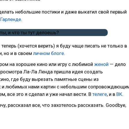
делать небольшие постики и даже выкатил свой первый
 Гарленде
.
 теперь (хочется верить) я буду чаще писать не только в
и, но и в своем
личном блоге
.
ром на хорошее кино или игру с любимой
женой
— дело
просмотра Ла-Ла Ленда пришла идея создать
ино, где буду вырезать памятные сцены из
 и любимых нами картин с небольшим сопровождающи
м, все это я сделал и уже начал вести. В
телеге
, и в
ВК
.
чу, рассказал все, что захотелось рассказать. Goodbye,