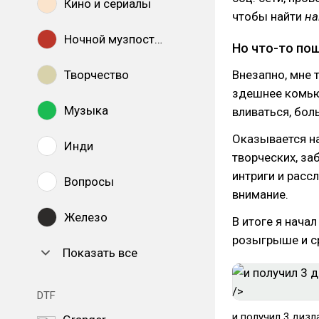
Кино и сериалы
чтобы найти
на
Ночной музпостинг
Но что-то пош
Творчество
Внезапно, мне 
здешнее комьюн
Музыка
вливаться, бол
Оказывается на
Инди
творческих, за
интриги и расс
Вопросы
внимание.
Железо
В итоге я нача
розыгрыше и с
Показать все
DTF
и получил 3 дизл