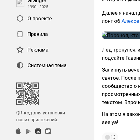
Granger
1990 - 2025
Далее я начал 
О проекте
лонг об
Алексе
Правила
Реклама
Лед тронулся, и
подсайте Гаван
Системная тема
Залипнуть вече
святое. После 
сообщество о к
просмотренных
текстом. Впроче
QR-код для установки
На этом я закон
наших приложений.
see ya!
13