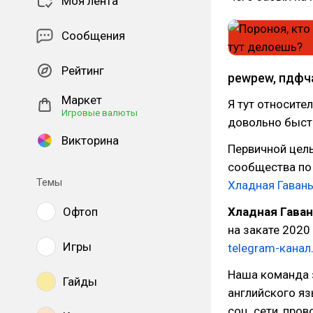
Моя лента
Сообщения
Рейтинг
pewpew, пдфч
Маркет
Я тут относите
Игровые валюты
довольно быстр
Викторина
Первичной цел
сообщества по и
Темы
Хладная Гаван
Офтоп
Хладная Гава
на закате 2020 
Игры
telegram-канал
Наша команда 
Гайды
английского яз
соц. сети, про