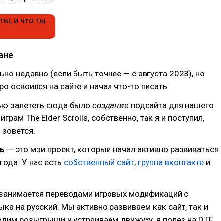
ане
льно недавно (если быть точнее — с августа 2023), но
о освоился на сайте и начал что-то писать.
ью залететь сюда было
создание
подсайта для нашего
грам The Elder Scrolls, собственно, так я и поступил,
ь
зовется.
нь
— это мой проект, который начал активно развиваться
года. У нас есть
собственный сайт
,
группа вконтакте
и
.
занимается переводами игровых модификаций с
ыка на русский. Мы активно развиваем как сайт, так и
водим розыгрыши и устраиваем движуху, я полез на DTF,