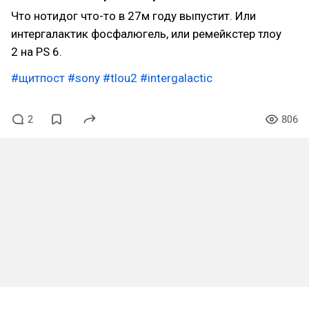
Что нотидог что-то в 27м году выпустит. Или
интергалактик фосфалюгель, или ремейкстер тлоу
2 на PS 6.
#щитпост
#sony
#tlou2
#intergalactic
2
806