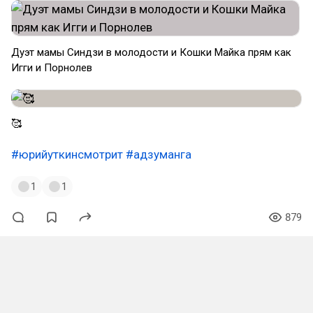
Дуэт мамы Синдзи в молодости и Кошки Майка прям как
Игги и Порнолев
🥰
#юрийуткинсмотрит
#адзуманга
1
1
879