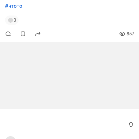
#чтото
3
857