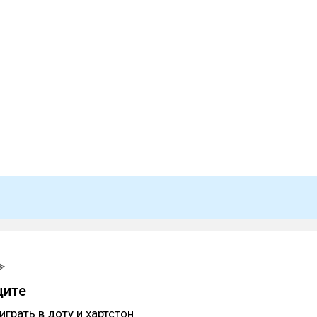
щите
играть в доту и хартстон