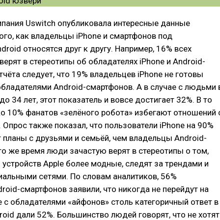
мпания Uswitch опубликовала интересные данные
ого, как владельцы iPhone и смартфонов под
droid относятся друг к другу. Например, 16% всех
верят в стереотипы об обладателях iPhone и Android-
тчёта следует, что 19% владельцев iPhone не готовы
обладателями Android-смартфонов. А в случае с людьми 
до 34 лет, этот показатель и вовсе достигает 32%. В то
о 10% фанатов «зелёного робота» избегают отношений 
 Опрос также показал, что пользователи iPhone на 90%
планы с друзьями и семьёй, чем владельцы Android-
то же время люди зачастую верят в стереотипы о том,
 устройств Apple более модные, следят за трендами и
альными сетями. По словам аналитиков, 56%
roid-смартфонов заявили, что никогда не перейдут на
ае с обладателями «айфонов» столь категоричный ответ в
oid дали 52%. Большинство людей говорят, что не хотят