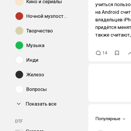
Кино и сериалы
учиться пользо
на Android счи
Ночной музпостинг
владельцев iPh
придётся менят
Творчество
также считают,
Музыка
14
Инди
Железо
Вопросы
Показать все
Популярные
DTF