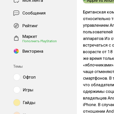
Моя лента
Британская ко
Сообщения
относительно т
управлением An
Рейтинг
пользователей 
Маркет
аппаратов Из о
Пополнить PlayStation
встречаться с 
Викторина
возрасте от 18 
же время тольк
«яблочниками».
Темы
чаще отменяют 
Офтоп
смартфонов. В 
что обладатели
Игры
одержимы соци
владельцев And
Гайды
iPhone. В случ
отношении Andr