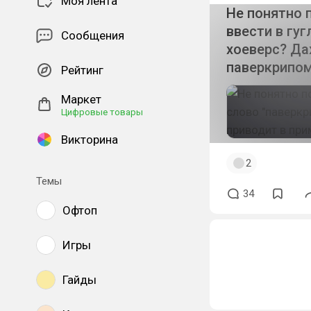
Моя лента
Не понятно 
ввести в гуг
Сообщения
хоеверс? Да
паверкрипом
Рейтинг
Маркет
Цифровые товары
Викторина
2
Темы
34
Офтоп
Игры
Гайды