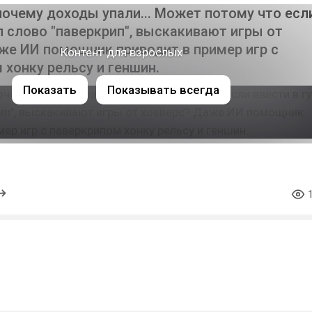
почему доходы упали... Может потому что есл
л слово "паверкрип", выскакивают игры от
же ИИ помощник приводит в пример игр с
Контент для взрослых
 хонку рельсу и геншин.
Показать
Показывать всегда