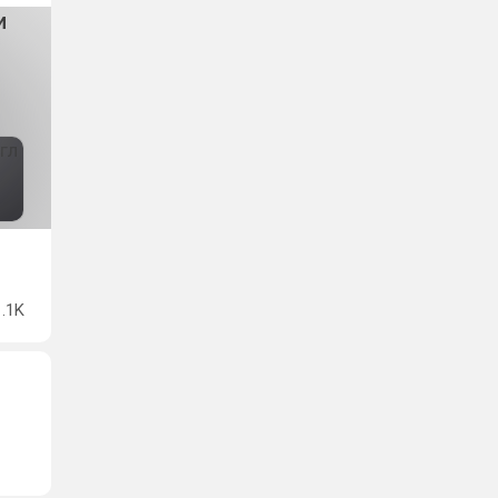
и
1.1K