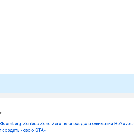
d
Bloomberg: Zenless Zone Zero не оправдала ожиданий HoYovers
т создать «свою GTA»