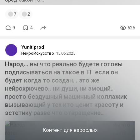
7
2
9
4
625
Yunit prod
НейроИскусство
15.06.2025
Народ... вы что реально будете готовы
подписываться на такое в ТГ если он
будет когда то создан... это же
нейрохрючево.. ни души, ни эмоций..
просто бездушный машинный коллажик
вызывающий у тех кто ценит красоту и
эстетику разве что отвращение..
Контент для взрослых