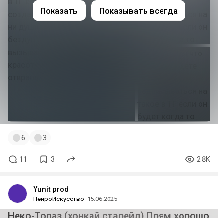
Показать
Показывать всегда
6
3
11
3
2.8K
Yunit prod
НейроИскусство
15.06.2025
Неко-Топаз.(хонкай старейл) Прям хорошо