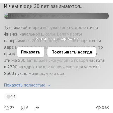
И чем люди 30 лет занимаются...
Тут никакой теории не нужно знать, достаточно
физики начальной школы. Если у карты
Контент для взрослых
паверлимит в 200 ват, допустим, при напряжении
ядра в 1 вольт (к примеру) на частоте 2500мгц, то
Показать
Показывать всегда
при понижении питания ядра на 50 миливольт, в
эти же 200 ват влезет уже условно говоря частота
в 2700 на ядро, так как напряжение для частоты
2500 нужно меньше, что и осв…
Показать полностью
14
27
6
3.6K