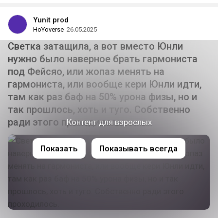
Yunit prod
HoYoverse
26.05.2025
Светка затащила, а вот вместо Юнли
нужно было наверное брать гармониста
под Фейсяо, или жопаз менять на
гармониста, или вообще кери Юнли идти,
там как раз баф на 50% урона физы, но и
так прошлось, хоть и туго. Собственно
ради этого проходилось.
Контент для взрослых
Показать
Показывать всегда