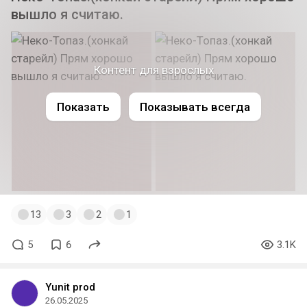
вышло я считаю.
Контент для взрослых
Показать
Показывать всегда
13
3
2
1
5
6
3.1K
Yunit prod
26.05.2025