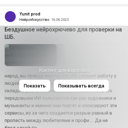
Yunit prod
НейроИскусство
16.06.2025
Бездушное нейрохрючево для проверки на
ШБ.
Контент для взрослых
народ, вы правда верите, что ИИ заберет работу у
людей творческих профессий и с творческим
Показать
Показывать всегда
складом ума?) А что если реальность в том, что
передовыми ИИ пользуются как раз художники и
музыканты и именно они платят и спонсируют эти
сервисы, из за чего создается разрыв равный в
пропасть между любителями и профи.... Да не
бред какой-то...