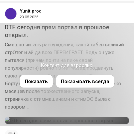
Yunit prod
23.05.2025
DTF сегодня прям портал в прошлое
открыл.
Смешно читать рассуждения, какой хабен великий
стрОтег и ай да всех ПЕРЕИГРАЕТ. Ведь он уже
пытался (причем почти на пике своей
Контент для взрослых
популярности) ровно 10 лет назад продвинуть
свою васянскую сборку линукса и ПК с ним на
Показать
Показывать всегда
борту (стиммашин), и буквально через несколько
месяцев после торжественного запуска,
страничка с стиммашинами и стимОС была с
позором…