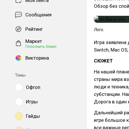
Моя лента
Обзор без спой
Сообщения
Рейтинг
Лого.
Маркет
Игра заявлена д
Пополнить Steam
Switch, Mac OS,
Викторина
СЮЖЕТ
На нашей плане
Темы
страны мира вз
люди и техника
Офтоп
субстанции. На
Игры
Дорога в один 
Дальнейший рас
Гайды
игре большое к
все важные реп