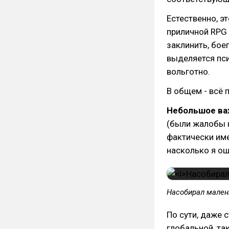
Естественно, э
приличной RPG 
заклинить, бо
выделяется пси
вольготно.
В общем - всё 
Небольшое ва
(были жалобы н
фактически име
насколько я ощ
Насобирал мален
По сути, даже 
глобальной, та