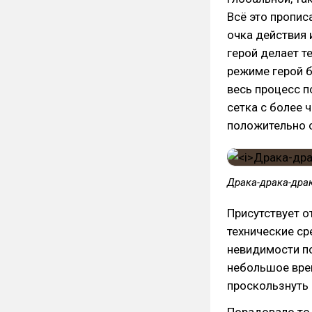
Всё это пропис
очка действия 
герой делает т
режиме герой б
весь процесс п
сетка с более 
положительно 
Драка-драка-драк
Присутствует о
технические ср
невидимости по
небольшое вре
проскользнуть 