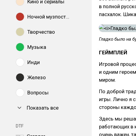
Кино и сериалы
в полной русск
пасхалок. Шика
Ночной музпостинг
Творчество
Гладко было на б
Музыка
ГЕЙМПЛЕЙ
Инди
Игровой проце
и одним героем
Железо
миром.
По доброй тра
Вопросы
игры. Лично я 
стороны каждо
Показать все
Здесь мы решае
DTF
работающих в 
очень важен, т