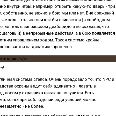
ано внутри игры, например, открыть какую-то дверь - три
и, собственно, не важно в бою мы или нет. Вне сражений
е же ходы, только они как бы сливаются (в свободном
егает как в заправском диаблоиде и не скажешь, что
ошаговый) в непрерывные действия, а в бою появляется
четким управлением ходом. Такая система крайне
сказывается на динамике процесса.
а!
тличная система стелса. Очень порадовало то, что NPC и
едства охраны ведут себя адекватно - лазать в
д носом у охранника никак не получится. Есть
мя, когда при соблюдении ряда условий можно
незаметно - не более.