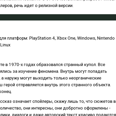
леров, речь идет о релизной версии.
ля платформ: PlayStation 4, Xbox One, Windows, Nintendo
 Linux
те в 1970-х годах образовался странный купол. Все
ялись за изучение феномена. Внутрь могут попадать
, а наружу могут выходить только неорганические
ш герой отправляется внутрь этого странного объекта.
конец.
сказ означает спойлеры, скажу лишь то, что сюжетов в
оличество, они интересны, они добротно оформлены -
лики, диалоги и даже авторский текст красиво подаются