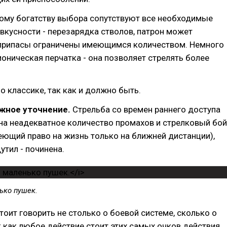
тому богатству выбора сопутствуют все необходимые
вкусности - перезарядка стволов, патрон может
еприпасы ограничены имеющимся количеством. Немного
оническая перчатка - она позволяет стрелять более
по классике, так как и должно быть.
жное уточнение.
Стрельба со времен раннего доступа
а неадекватное количество промахов и стрелковый бой
ющий право на жизнь только на ближней дистанции),
утил - починена.
ько пушек.
стоит говорить не столько о боевой системе, сколько о
к как любое действие стоит этих самых очков действия.