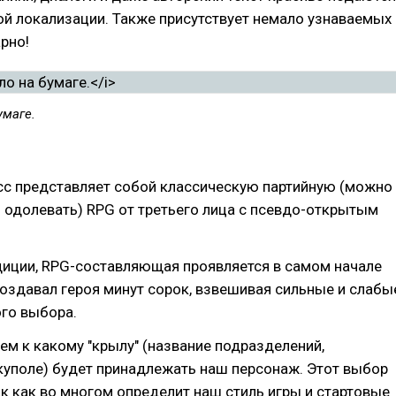
ой локализации. Также присутствует немало узнаваемых
рно!
умаге.
сс представляет собой классическую партийную (можно
 одолевать) RPG от третьего лица с псевдо-открытым
диции, RPG-составляющая проявляется в самом начале
создавал героя минут сорок, взвешивая сильные и слабы
го выбора.
м к какому "крылу" (название подразделений,
куполе) будет принадлежать наш персонаж. Этот выбор
ак как во многом определит наш стиль игры и стартовые