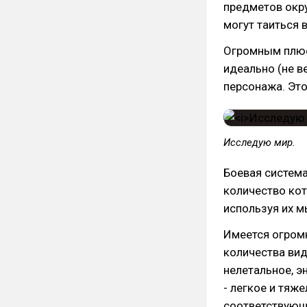
предметов окр
могут таиться 
Огромным плюс
идеально (не в
персонажа. Это
Исследую мир.
Боевая система
количество кот
используя их м
Имеется огромн
количества вид
нелетальное, э
- легкое и тяж
соответствующ