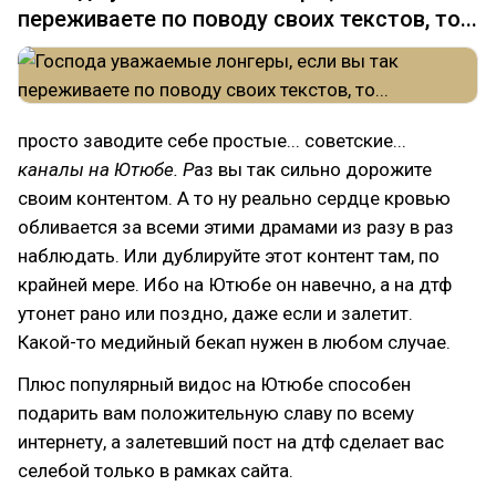
платформой, чьи достоинства и стабильность работы он
переживаете по поводу своих текстов, то...
так рьяно защищает
просто заводите себе простые... советские...
каналы на Ютюбе. Р
аз вы так сильно дорожите
своим контентом. А то ну реально сердце кровью
обливается за всеми этими драмами из разу в раз
наблюдать. Или дублируйте этот контент там, по
крайней мере. Ибо на Ютюбе он навечно, а на дтф
утонет рано или поздно, даже если и залетит.
Какой-то медийный бекап нужен в любом случае.
Плюс популярный видос на Ютюбе способен
подарить вам положительную славу по всему
интернету, а залетевший пост на дтф сделает вас
селебой только в рамках сайта.