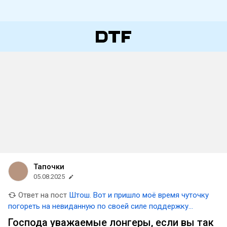
Тапочки
05.08.2025
Ответ на пост
Штош. Вот и пришло моё время чуточку
погореть на невиданную по своей силе поддержку
«хороших» авторов DTF Филиппом Концаренко и
Господа уважаемые лонгеры, если вы так