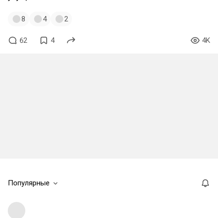
8
4
2
62
4
4K
Популярные