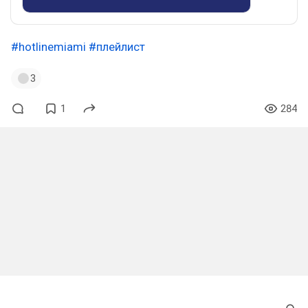
#hotlinemiami
#плейлист
3
1
284