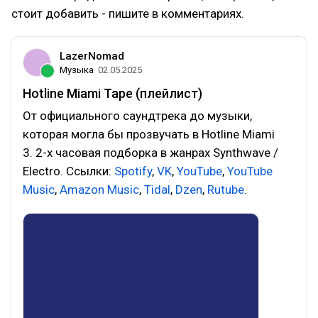
стоит добавить - пишите в комментариях.
LazerNomad
Музыка
02.05.2025
Hotline Miami Tape (плейлист)
От официального саундтрека до музыки,
которая могла бы прозвучать в Hotline Miami
3. 2-х часовая подборка в жанрах Synthwave /
Electro. Ссылки:
Spotify
,
VK
,
YouTube
,
YouTube
Music
,
Amazon Music
,
Tidal
,
Dzen
,
Rutube
.