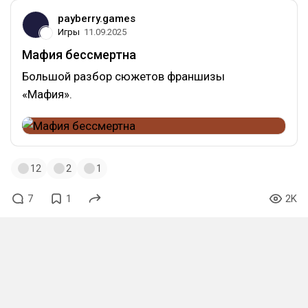
payberry.games
Игры
11.09.2025
Мафия бессмертна
Большой разбор сюжетов франшизы
«Мафия».
12
2
1
7
1
2K