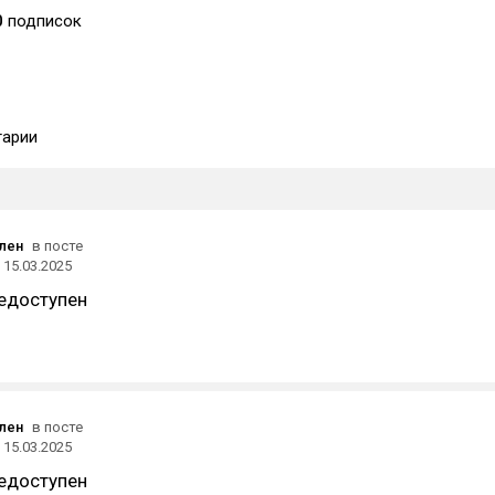
0
подписок
арии
ален
в посте
15.03.2025
едоступен
ален
в посте
15.03.2025
едоступен