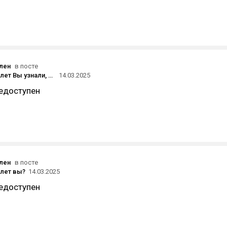
ален
в посте
Во сколько лет Вы узнали, что это один и тот же сайт ? 🙃 🍺
14.03.2025
едоступен
ален
в посте
 лет вы?
14.03.2025
едоступен