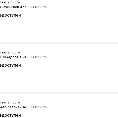
ален
в посте
Bloomberg: у наушников Apple AirPods появится функция синхронного перевода
14.03.2025
едоступен
ален
в посте
Хех, еле еле 30 кадров в нативе с rtx в HL2
14.03.2025
едоступен
ален
в посте
Финал третьего сезона «Неуязвимого» получил 9,9 балла на IMDb — он вошёл в топ-15 лучших эпизодов по версии пользователей сервиса
14.03.2025
едоступен