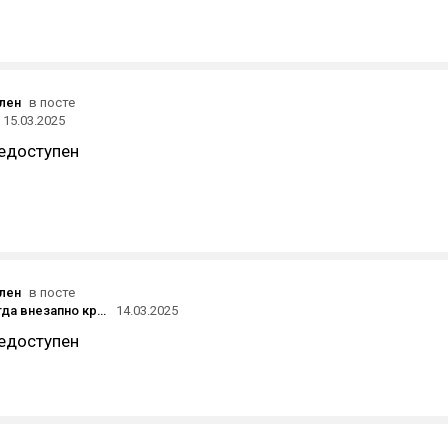
ален
в посте
15.03.2025
едоступен
ален
в посте
Обожаю когда внезапно кровь как хлынет из носа. Особенно в максимально неудобных ситуациях, например в метро.
14.03.2025
едоступен