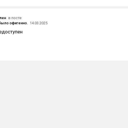
ален
в посте
 было офигенно.
14.03.2025
едоступен