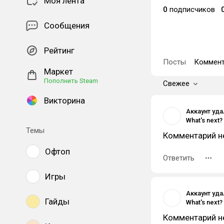
Моя лента
0
подписчиков
Сообщения
Рейтинг
Посты
Коммент
Маркет
Пополнить Steam
Свежее
Викторина
Аккаунт уд
What's next?
Темы
Комментарий н
Офтоп
Ответить
Игры
Аккаунт уд
Гайды
What's next?
Комментарий н