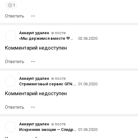
1
Ответить
Аккаунт удален
в посте
«Мы держимся вместе 💙💚»: Microsoft поддержала Sony в соцсетях
02.06.2020
Комментарий недоступен
Ответить
Аккаунт удален
в посте
Стриминговый сервис GFN.RU продлил бесплатный период до 31 августа
01.06.2020
Комментарий недоступен
Ответить
Аккаунт удален
в посте
Искренние эмоции — Спидраннер по Super Mario 64 заплакал после достижения нового мирового рекорда, к которому шёл 8 лет
01.06.2020