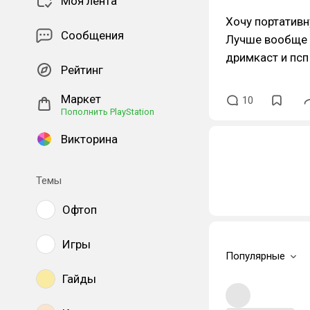
Моя лента
Хочу портативн
Сообщения
Лучше вообще 5
дримкаст и псп
Рейтинг
Маркет
10
Пополнить PlayStation
Викторина
Темы
Офтоп
Игры
Популярные
Гайды