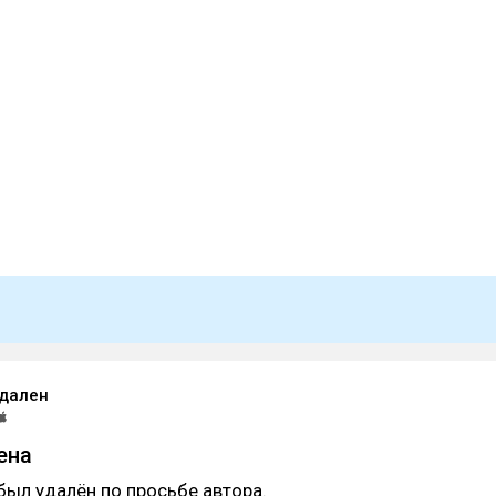
удален
ена
был удалён по просьбе автора.