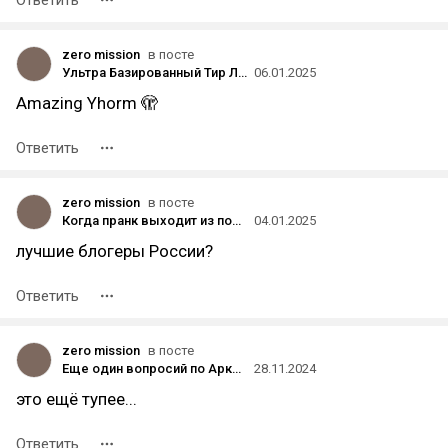
Ответить
zero mission
в посте
Ультра Базированный Тир Лист Соулс Боссов
06.01.2025
Amazing Yhorm 🫣
Ответить
zero mission
в посте
Когда пранк выходит из под контроля или iXBT.games теперь голубенькие
04.01.2025
лучшие блогеры России?
Ответить
zero mission
в посте
Еще один вопросий по Аркейну, по ласт серии. На этот раз со спойлерами, осторожно.
28.11.2024
это ещё тупее...
Ответить