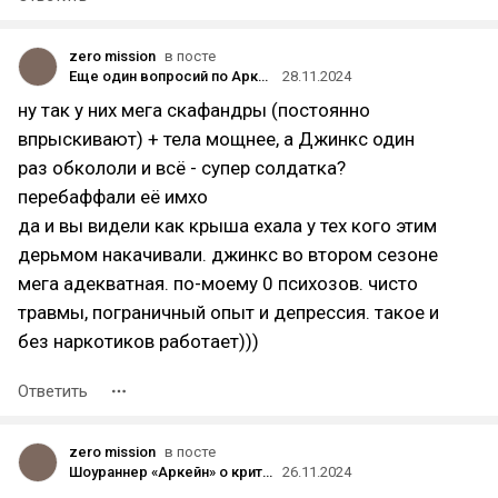
zero mission
в посте
Еще один вопросий по Аркейну, по ласт серии. На этот раз со спойлерами, осторожно.
28.11.2024
ну так у них мега скафандры (постоянно
впрыскивают) + тела мощнее, а Джинкс один
раз обкололи и всё - супер солдатка?
перебаффали её имхо
да и вы видели как крыша ехала у тех кого этим
дерьмом накачивали. джинкс во втором сезоне
мега адекватная. по-моему 0 психозов. чисто
травмы, пограничный опыт и депрессия. такое и
без наркотиков работает)))
Ответить
zero mission
в посте
Шоураннер «Аркейн» о критике темпа финала: «Меня это не радует, но я уважаю мнение этих людей»
26.11.2024