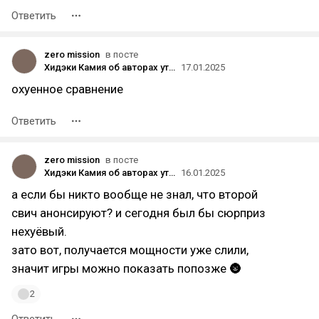
Ответить
zero mission
в посте
Хидэки Камия об авторах утечек о Switch 2: «Их следует облить дерьмом с головы до ног и выбросить за пределы атмосферы»
17.01.2025
охуенное сравнение
Ответить
zero mission
в посте
Хидэки Камия об авторах утечек о Switch 2: «Их следует облить дерьмом с головы до ног и выбросить за пределы атмосферы»
16.01.2025
а если бы никто вообще не знал, что второй
свич анонсируют? и сегодня был бы сюрприз
нехуёвый.
зато вот, получается мощности уже слили,
значит игры можно показать попозже 🌚
2