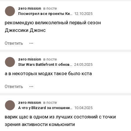
zero mission
в посте
Посмотрел все проекты Киновселенной Marvel (за несколькими исключениями), делюсь впечатлениями
12.10.2025
рекомендую великолепный первый сезон
Джессики Джонс
Ответить
zero mission
в посте
Star Wars Battlefront II обновила свой рекорд по онлайну в Steam — через пять лет после выхода на платформе
24.05.2025
а в некоторых модах такое было кста
Ответить
zero mission
в посте
А что у Blizzard за отношения со Steam? Они на отзывы Overwatch 2 обижены что ли?
10.04.2025
варик щас в одном из лучших состояний с точки
зрения активности комьюнити