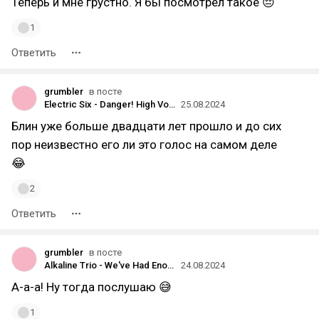
Теперь и мне грустно. Я бы посмотрел такое 😔
1
Ответить
grumbler
в посте
Electric Six - Danger! High Voltage
25.08.2024
Блин уже больше двадцати лет прошло и до сих
пор неизвестно его ли это голос на самом деле
😂
2
Ответить
grumbler
в посте
Alkaline Trio - We've Had Enough
24.08.2024
А-а-а! Ну тогда послушаю 😅
1