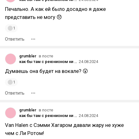
Печально. А как ей было досадно я даже
представить не могу 😞
1
Ответить
grumbler
в посте
как бы там с реюнионом ни получилось
24.08.2024
Думаешь она будет на вокале? 😲
1
Ответить
grumbler
в посте
как бы там с реюнионом ни получилось
24.08.2024
Van Halen с Сэмми Хагаром давали жару не хуже
чем с Ли Ротом!