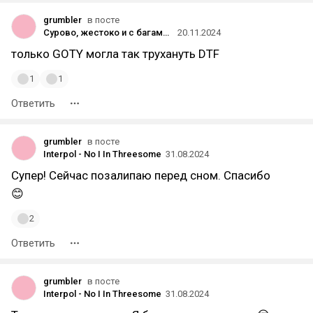
grumbler
в посте
Сурово, жестоко и с багами: главное из обзоров S.T.A.L.K.E.R. 2 — у игры 76 баллов из 100 на Metacritic
20.11.2024
только GOTY могла так трухануть DTF
1
1
Ответить
grumbler
в посте
Interpol - No I In Threesome
31.08.2024
Супер! Сейчас позалипаю перед сном. Спасибо
😊
2
Ответить
grumbler
в посте
Interpol - No I In Threesome
31.08.2024