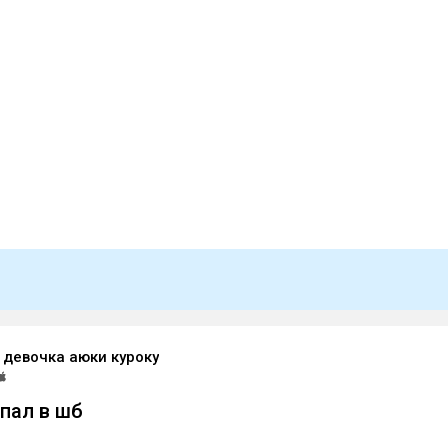
 девочка аюки куроку
опал в шб