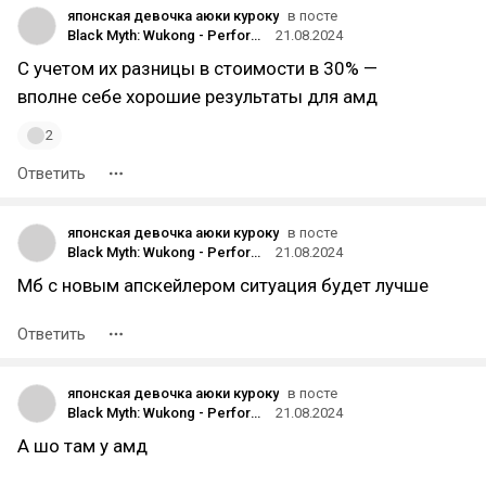
японская девочка аюки куроку
в посте
Black Myth: Wukong - Performance Benchmark Review
21.08.2024
С учетом их разницы в стоимости в 30% —
вполне себе хорошие результаты для амд
2
Ответить
японская девочка аюки куроку
в посте
Black Myth: Wukong - Performance Benchmark Review
21.08.2024
Мб с новым апскейлером ситуация будет лучше
Ответить
японская девочка аюки куроку
в посте
Black Myth: Wukong - Performance Benchmark Review
21.08.2024
А шо там у амд