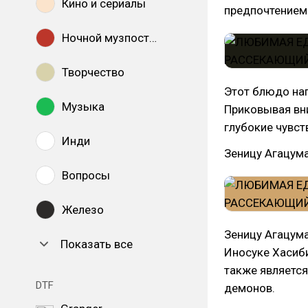
Кино и сериалы
предпочтением 
Ночной музпостинг
Творчество
Этот блюдо нап
Музыка
Приковывая вни
глубокие чувст
Инди
Зеницу Агацум
Вопросы
Железо
Зеницу Агацума
Показать все
Иносуке Хасиби
также является
DTF
демонов.