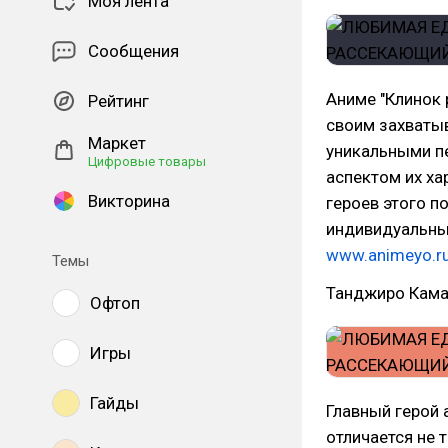
Моя лента
Сообщения
Аниме "Клинок
Рейтинг
своим захваты
Маркет
уникальными п
Цифровые товары
аспектом их х
Викторина
героев этого п
индивидуальны
www.animeyo.r
Темы
Танджиро Кам
Офтоп
Игры
Гайды
Главный герой
отличается не 