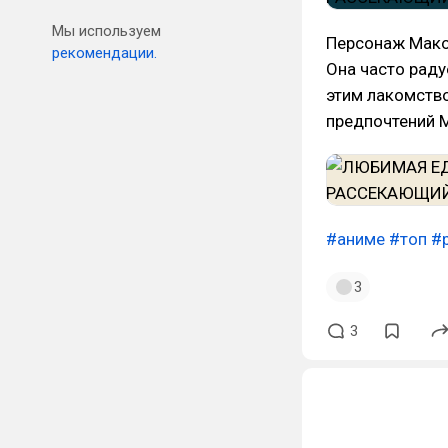
Мы используем
Персонаж Мако
рекомендации.
Она часто раду
этим лакомство
предпочтений М
#аниме
#топ
#
3
3