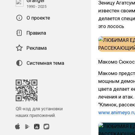
Granger
Зеницу Агатсум
1990 - 2025
известен своим
О проекте
делается спец
это лосось
Правила
Реклама
Макомо Сюкос
Системная тема
Макомо предст
мощным демони
цвета делает 
лечения и атак
"Клинок, рассе
QR-код для установки
www.animeyo.r
наших приложений.