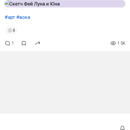
#арт
#вока
8
1
1.5K