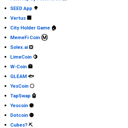
SEED App
🌳
Vertus
🏢
City Holder Game
🏠
MemeFi Coin
Ⓜ
Solex.ai
❎
LimeCoin
🍋
W-Coin
🏦
GLEAM
🐟
YesCoin
⚪
TapSwap
🤖
Yescoin
🟣
Dotcoin
🟡
Cubes?
⛏