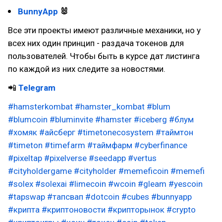
BunnyApp
🐰
Все эти проекты имеют различные механики, но у
всех них один принцип - раздача токенов для
пользователей. Чтобы быть в курсе дат листинга
по каждой из них следите за новостями.
📲
Telegram
#hamsterkombat
#hamster_kombat
#blum
#blumcoin
#bluminvite
#hamster
#iceberg
#блум
#хомяк
#айсберг
#timetonecosystem
#таймтон
#timeton
#timefarm
#таймфарм
#cyberfinance
#pixeltap
#pixelverse
#seedapp
#vertus
#cityholdergame
#cityholder
#memeficoin
#memefi
#solex
#solexai
#limecoin
#wcoin
#gleam
#yescoin
#tapswap
#тапсвап
#dotcoin
#cubes
#bunnyapp
#крипта
#криптоновости
#крипторынок
#crypto