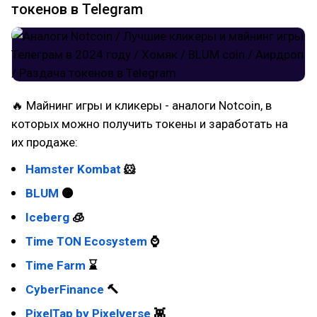
токенов в Telegram
🔥 Майнинг игры и кликеры - аналоги Notcoin, в
которых можно получить токены и заработать на
их продаже:
Hamster Kombat
🐹
BLUM
⚫
Iceberg
🧊
Time TON Ecosystem
⌚
Time Farm
⌛
CyberFinance
🔨
PixelTap by Pixelverse
👾