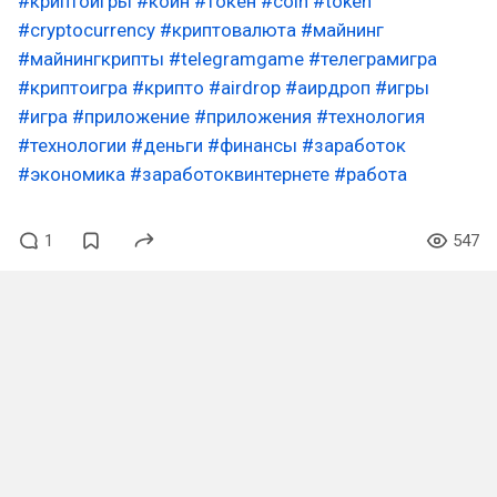
#криптоигры
#коин
#токен
#coin
#token
#cryptocurrency
#криптовалюта
#майнинг
#майнингкрипты
#telegramgame
#телеграмигра
#криптоигра
#крипто
#airdrop
#аирдроп
#игры
#игра
#приложение
#приложения
#технология
#технологии
#деньги
#финансы
#заработок
#экономика
#заработоквинтернете
#работа
1
547