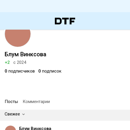
Блум Винксова
+2
с 2024
0
подписчиков
0
подписок
Посты
Комментарии
Свежее
Блум Винксова