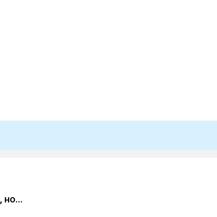
 но...