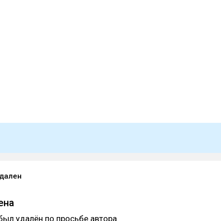
удален
ена
был удалён по просьбе автора.