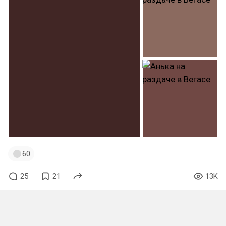
60
25
21
13K