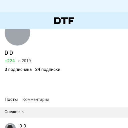
D D
+224
с 2019
3
подписчика
24
подписки
Посты
Комментарии
Свежее
D D