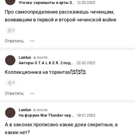
Утечка: скриншоты и арты S.T.A.L.K.E.R. 2. Авторы «слива» утверждают, что у них есть «огромное количество материалов»
12.03.2023
Про самоопределение расскажешь чеченцам,
воевавшим в первой и второй чеченской войне
1
Ответить
Lainlun
в посте
Авторы S.T.A.L.K.E.R. 2 поднимут стоимость коллекционного издания — с 339 до 379 долларов
22.02.2023
Коллекционнка на торентах🥰🥰🥰
1
Ответить
Lainlun
в посте
На форуме War Thunder через день после прошлой утечки произошла новая утечка секретных данных
18.01.2023
А в законах прописано какие доки секретные, а
какие нет?