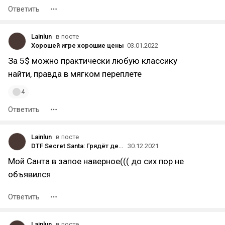
Ответить
Lainlun
в посте
Хорошей игре хорошие цены
03.01.2022
За 5$ можно практически любую классику
найти, правда в мягком переплете
4
Ответить
Lainlun
в посте
DTF Secret Santa: Грядёт дедлайн 💀
30.12.2021
Мой Санта в запое наверное((( до сих пор не
объявился
Ответить
Lainlun
в посте