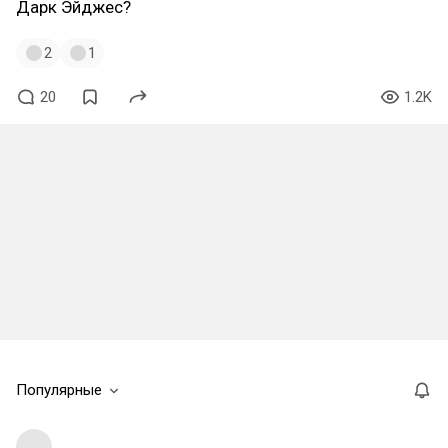
Дарк Эйджес?
2
1
20
1.2K
Популярные