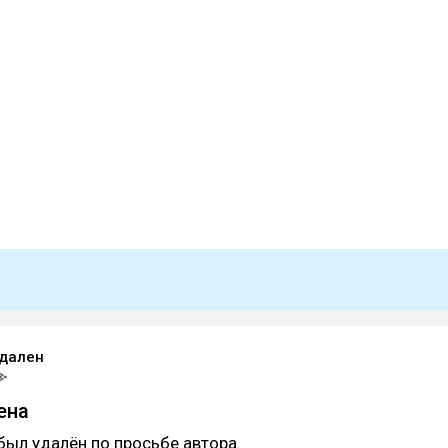
удален
ена
был удалён по просьбе автора.