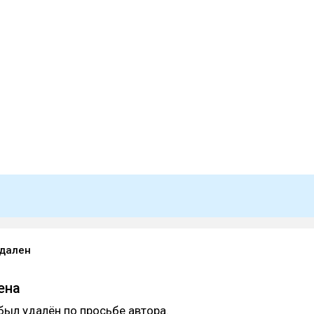
удален
ена
был удалён по просьбе автора.