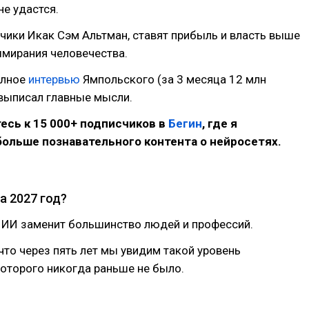
е удастся.
чики Икак Сэм Альтман, ставят прибыль и власть выше
ымирания человечества.
олное
интервью
Ямпольского (за 3 месяца 12 млн
 выписал главные мысли.
сь к 15 000+ подписчиков в
Бегин
, где я
ольше познавательного контента о нейросетях.
а 2027 год?
а ИИ заменит большинство людей и профессий.
 что через пять лет мы увидим такой уровень
оторого никогда раньше не было.