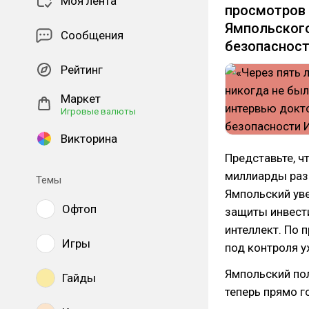
Моя лента
просмотров 
Ямпольского
Сообщения
безопасност
Рейтинг
Маркет
Игровые валюты
Викторина
Представьте, ч
миллиарды раз.
Темы
Ямпольский уве
Офтоп
защиты инвести
интеллект. По 
Игры
под контроля у
Ямпольский по
Гайды
теперь прямо г