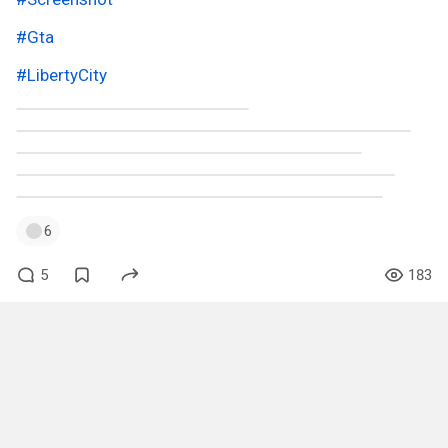
#Gta
#LibertyCity
6
5
183