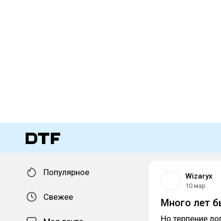
Популярное
Wizaryx
10 мар
Свежее
Много лет 
Но терпение ло