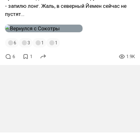
- запилю лонг. Жаль, в северный Йемен сейчас не
пустят…
6
3
1
1
6
1
1.9K