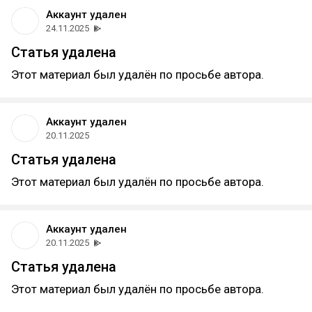
Аккаунт удален
24.11.2025
Статья удалена
Этот материал был удалён по просьбе автора.
Аккаунт удален
20.11.2025
Статья удалена
Этот материал был удалён по просьбе автора.
Аккаунт удален
20.11.2025
Статья удалена
Этот материал был удалён по просьбе автора.