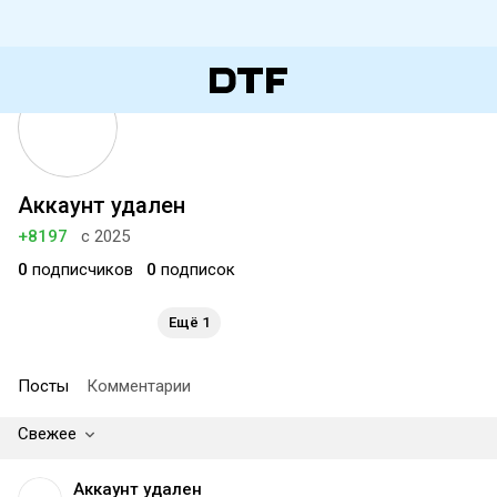
Аккаунт удален
+8197
с 2025
0
подписчиков
0
подписок
Ещё 1
Посты
Комментарии
Свежее
Аккаунт удален