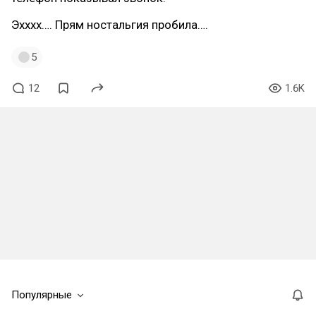
Эхххх…. Прям ностальгия пробила….
5
12
1.6K
Популярные