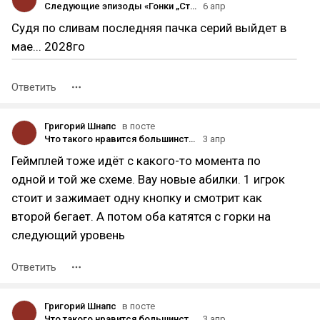
Следующие эпизоды «Гонки „Стальной шар“» начнут выпускать осенью 2026 года
6 апр
Судя по сливам последняя пачка серий выйдет в
мае... 2028го
Ответить
Григорий Шнапс
в посте
Что такого нравится большинству (фильм, игра, сериал, книги) но вы это терпеть не можете?
3 апр
Геймплей тоже идёт с какого-то момента по
одной и той же схеме. Вау новые абилки. 1 игрок
стоит и зажимает одну кнопку и смотрит как
второй бегает. А потом оба катятся с горки на
следующий уровень
Ответить
Григорий Шнапс
в посте
Что такого нравится большинству (фильм, игра, сериал, книги) но вы это терпеть не можете?
3 апр