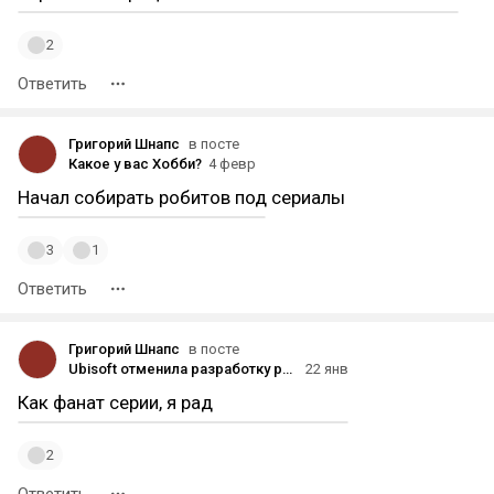
2
Ответить
Григорий Шнапс
в посте
Какое у вас Хобби?
4 февр
Начал собирать робитов под сериалы
3
1
Ответить
Григорий Шнапс
в посте
Ubisoft отменила разработку ремейка Prince of Persia: The Sands of Time
22 янв
Как фанат серии, я рад
2