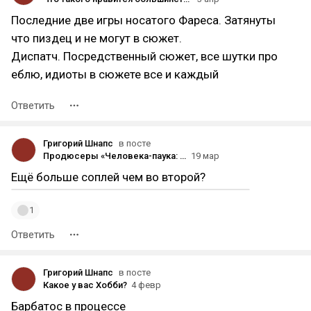
Последние две игры носатого Фареса. Затянуты
что пиздец и не могут в сюжет.
Диспатч. Посредственный сюжет, все шутки про
еблю, идиоты в сюжете все и каждый
Ответить
Григорий Шнапс
в посте
Продюсеры «Человека-паука: За пределами вселенной» о мультфильме: «Это будет самая эмоциональная часть»
19 мар
Ещё больше соплей чем во второй?
1
Ответить
Григорий Шнапс
в посте
Какое у вас Хобби?
4 февр
Барбатос в процессе