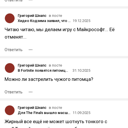
Ответить
Григорий Шнапс
в посте
Хидео Кодзима заявил, что игроки могут получить намёк на суть хоррора OD, если «посмотрят тизер-трейлер 100 раз»
19.12.2025
Читаю читаю, мы делаем игру с Майкрософт... Её
отменят...
Ответить
Григорий Шнапс
в посте
В Fortnite появятся питомцы-спутники
31.10.2025
Можно ли застрелить чужого питомца?
Ответить
Григорий Шнапс
в посте
Для The Finals вышло масштабное обновление — с улучшенной разрушаемостью, повторами и новым оружием
11.09.2025
Жирный все ещё не может шотнуть тонкого с