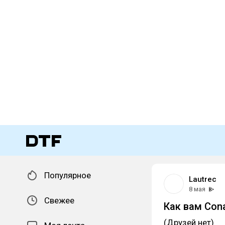
Популярное
Lautrec
8 мая
Свежее
Как вам Cona
(Друзей нет)