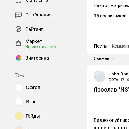
Моя лента
На что смотришь,
Сообщения
18
подписчиков
Рейтинг
Маркет
Посты
Коммент
Игровые валюты
Викторина
Свежее
John Doe
Темы
DOTA
17.10
Офтоп
Ярослав "NS
Игры
Гайды
Видео опублик
кол-во годнот