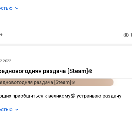
остью
12.2022
редновогодняя раздача [Steam]❄️
ющих приобщиться к великому💩 устраиваю раздачу.
остью