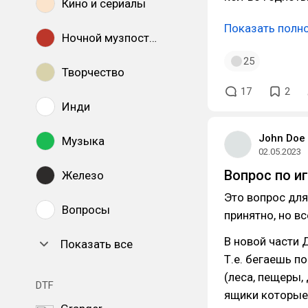
Кино и сериалы
Показать полн
Ночной музпостинг
25
Творчество
17
2
Инди
John Doe
Музыка
02.05.2023
Вопрос по иг
Железо
Это вопрос для 
Вопросы
принятно, но всё
В новой части 
Показать все
Т.е. бегаешь п
(леса, пещеры,
DTF
ящики которые