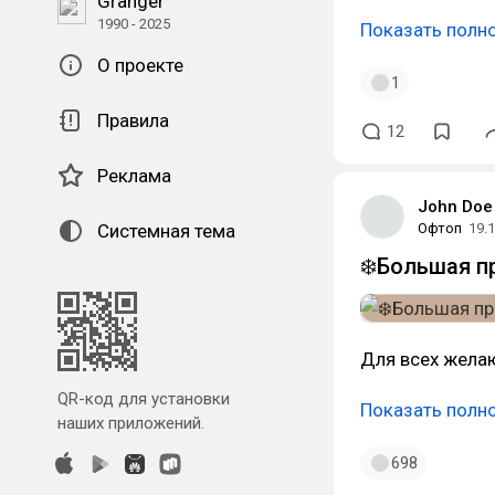
Granger
1990 - 2025
Показать полн
О проекте
1
Правила
12
Реклама
John Doe
Системная тема
Офтоп
19.
❄️Большая п
Для всех жела
QR-код для установки
Показать полн
наших приложений.
698