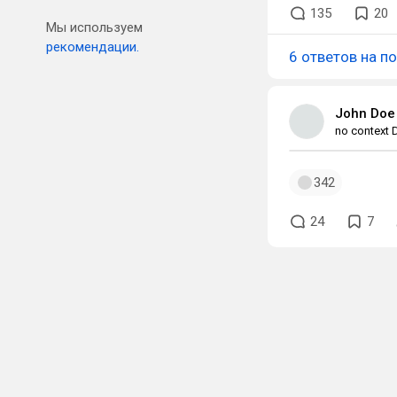
135
20
Мы используем
рекомендации.
6 ответов на п
John Doe
no context 
342
24
7