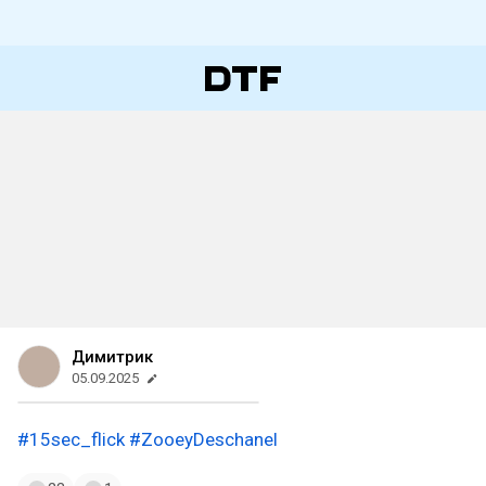
Димитрик
05.09.2025
#15sec_flick
#ZooeyDeschanel