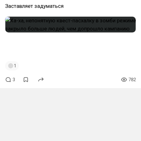
Заставляет задуматься
#blackops
#callofduty
#codbo6
#zombies
#callofdutyzombies
1
3
782