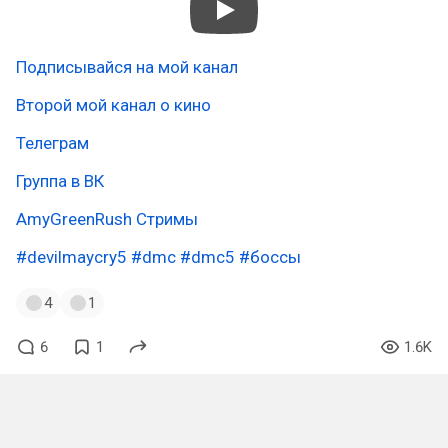
Подписывайся на мой канал
Второй мой канал о кино
Телеграм
Группа в ВК
AmyGreenRush Стримы
#devilmaycry5
#dmc
#dmc5
#боссы
4
1
6
1
1.6K