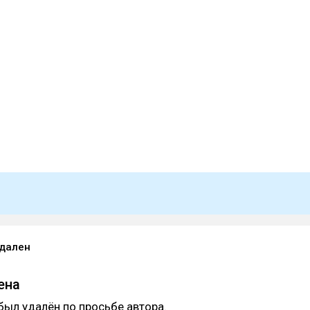
удален
ена
был удалён по просьбе автора.