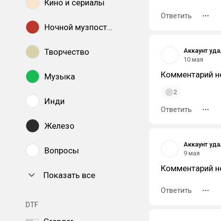
Кино и сериалы
Ответить
Ночной музпостинг
Творчество
Аккаунт уд
10 мая
Комментарий н
Музыка
2
Инди
Ответить
Железо
Аккаунт уд
Вопросы
9 мая
Комментарий н
Показать все
Ответить
DTF