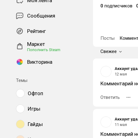
Моя лента
0
подписчиков
Сообщения
Рейтинг
Посты
Коммент
Маркет
Пополнить Steam
Свежее
Викторина
Аккаунт уд
12 мая
Темы
Комментарий н
Офтоп
Ответить
Игры
Аккаунт уд
Гайды
11 мая
Комментарий н