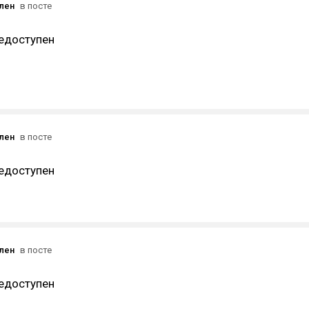
ален
в посте
едоступен
ален
в посте
едоступен
ален
в посте
едоступен