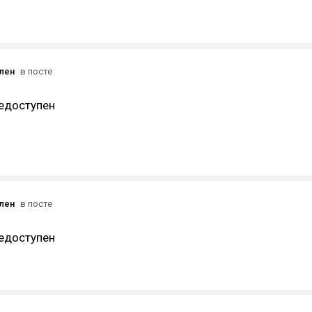
ален
в посте
едоступен
ален
в посте
едоступен