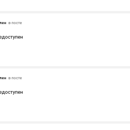
ален
в посте
едоступен
ален
в посте
едоступен