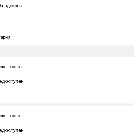
0
подписок
арии
ален
в посте
едоступен
ален
в посте
едоступен