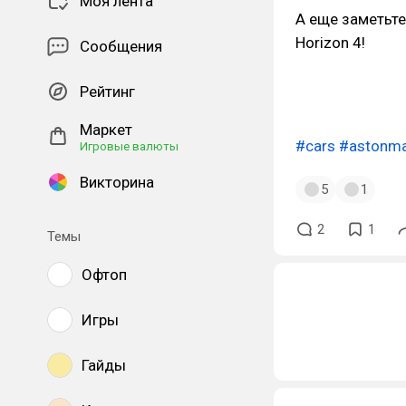
Моя лента
А еще заметьте
Horizon 4!
Сообщения
Рейтинг
Маркет
#cars
#astonma
Игровые валюты
Викторина
5
1
2
1
Темы
Офтоп
Игры
Гайды