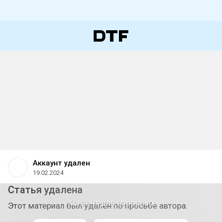
Аккаунт удален
19.02.2024
Статья удалена
Контент для взрослых
Этот материал был удалён по просьбе автора.